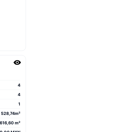
4
4
1
528,74m²
616,60 m²