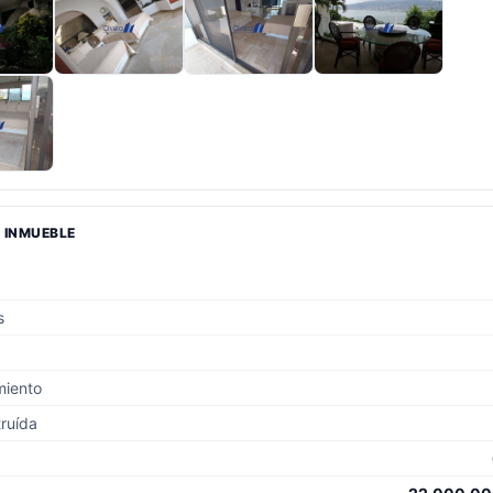
L INMUEBLE
s
miento
ruída